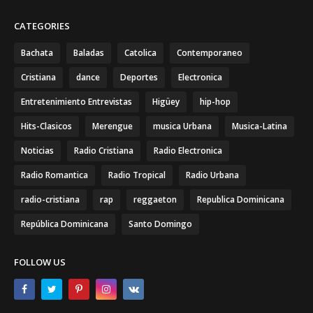
CATEGORIES
Bachata
Baladas
Catolica
Contemporaneo
Cristiana
dance
Deportes
Electronica
Entretenimiento Entrevistas
Higüey
hip-hop
Hits-Clasicos
Merengue
musica Urbana
Musica-Latina
Noticias
Radio Cristiana
Radio Electronica
Radio Romantica
Radio Tropical
Radio Urbana
radio-cristiana
rap
reggaeton
Republica Dominicana
República Dominicana
Santo Domingo
FOLLOW US