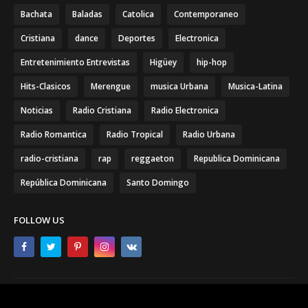
Bachata
Baladas
Catolica
Contemporaneo
Cristiana
dance
Deportes
Electronica
Entretenimiento Entrevistas
Higüey
hip-hop
Hits-Clasicos
Merengue
musica Urbana
Musica-Latina
Noticias
Radio Cristiana
Radio Electronica
Radio Romantica
Radio Tropical
Radio Urbana
radio-cristiana
rap
reggaeton
Republica Dominicana
República Dominicana
Santo Domingo
FOLLOW US
Home
About
Contact Us