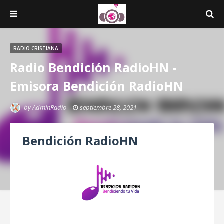
RADIO CRISTIANA
Radio Bendición RadioHN -
Emisora Bendición RadioHN
by
AdminRadio
septiembre 28, 2021
Bendición RadioHN