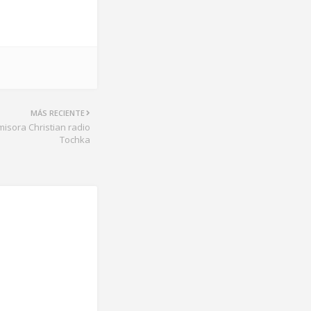
MÁS RECIENTE
misora Christian radio
Tochka