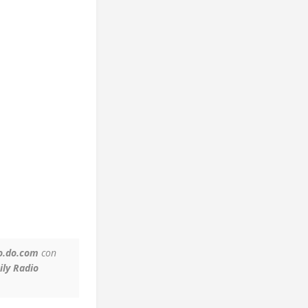
o.do.com
con
ily Radio