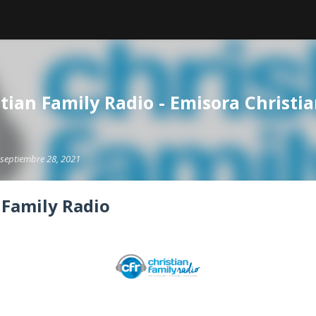
tian Family Radio - Emisora Christi
septiembre 28, 2021
 Family Radio