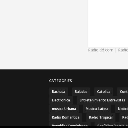
Radio.dó.com | Radio
CATEGORIES
Bachata
Baladas
Catolica
Con
Electronica
Entretenimiento Entrevistas
musica Urbana
Musica-Latina
Notic
Radio Romantica
Radio Tropical
Rad
Republica Dominicana
República Dominic