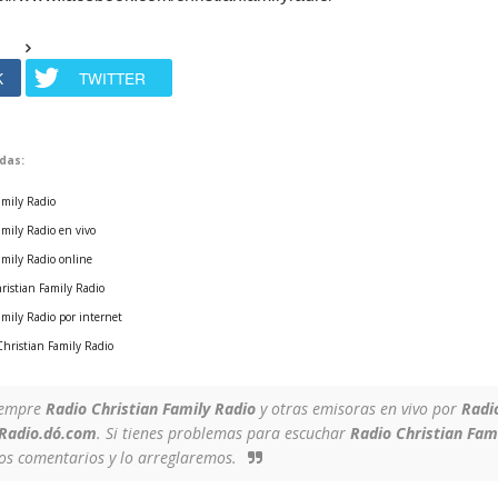
K
TWITTER
das:
amily Radio
amily Radio en vivo
amily Radio online
ristian Family Radio
amily Radio por internet
Christian Family Radio
iempre
Radio Christian Family Radio
y otras emisoras en vivo por
Radi
Radio.dó.com
. Si tienes problemas para escuchar
Radio Christian Fam
los comentarios y lo arreglaremos.