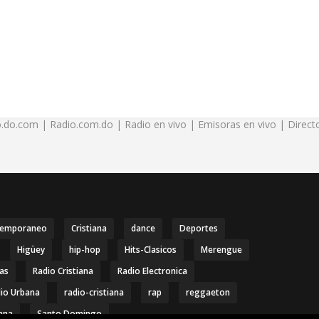
.do.com | Radio.com.do | Radio en vivo | Emisoras en vivo | Directo
temporaneo
Cristiana
dance
Deportes
Higüey
hip-hop
Hits-Clasicos
Merengue
ias
Radio Cristiana
Radio Electronica
io Urbana
radio-cristiana
rap
reggaeton
ana
Santo Domingo