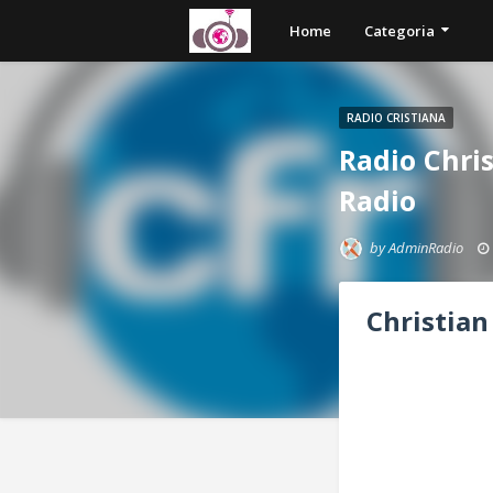
Home
Categoria
RADIO CRISTIANA
Radio Chris
Radio
by
AdminRadio
Christian