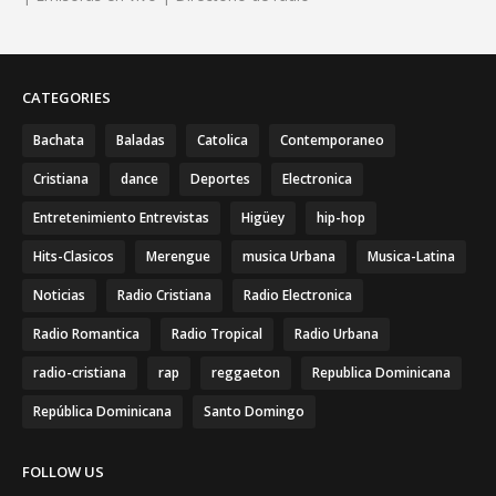
CATEGORIES
Bachata
Baladas
Catolica
Contemporaneo
Cristiana
dance
Deportes
Electronica
Entretenimiento Entrevistas
Higüey
hip-hop
Hits-Clasicos
Merengue
musica Urbana
Musica-Latina
Noticias
Radio Cristiana
Radio Electronica
Radio Romantica
Radio Tropical
Radio Urbana
radio-cristiana
rap
reggaeton
Republica Dominicana
República Dominicana
Santo Domingo
FOLLOW US