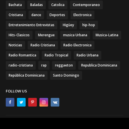
Bachata
Baladas
Catolica
Contemporaneo
Cristiana
dance
Deportes
Electronica
Entretenimiento Entrevistas
Higüey
hip-hop
Hits-Clasicos
Merengue
musica Urbana
Musica-Latina
Noticias
Radio Cristiana
Radio Electronica
Radio Romantica
Radio Tropical
Radio Urbana
radio-cristiana
rap
reggaeton
Republica Dominicana
República Dominicana
Santo Domingo
FOLLOW US
Home
About
Contact Us