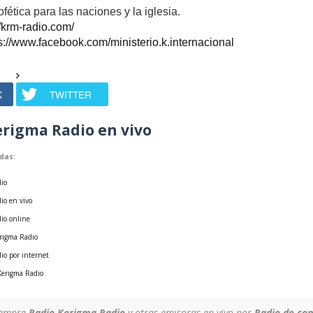
ofética para las naciones y la iglesia.
//krm-radio.com/
s://www.facebook.com/ministerio.k.internacional
K
TWITTER
rigma Radio en vivo
das:
io
io en vivo
dio online
rigma Radio
io por internet
 Kerigma Radio
iempre
Radio Kerigma Radio
y otras emisoras en vivo por
Radio.do.co