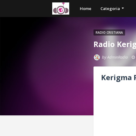
Home
Categoria
RADIO CRISTIANA
Radio Keri
by
AdminRadio
Kerigma 