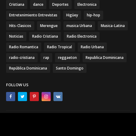
Cristiana
dance
Deportes
Electronica
Entretenimiento Entrevistas
Higüey
hip-hop
Hits-Clasicos
Merengue
musica Urbana
Musica-Latina
Noticias
Radio Cristiana
Radio Electronica
Radio Romantica
Radio Tropical
Radio Urbana
radio-cristiana
rap
reggaeton
Republica Dominicana
República Dominicana
Santo Domingo
FOLLOW US
Home
About
Contact Us
Copyright ©
2026
Radio.dó.com | Radio.do.com | Radio.com.do |
Radio en vivo | Emisoras en vivo | Directorio de radio