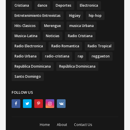
Cristiana
dance
Deportes
Electronica
Entretenimiento Entrevistas
Higüey
hip-hop
Hits-Clasicos
Merengue
musica Urbana
Musica-Latina
Noticias
Radio Cristiana
Radio Electronica
Radio Romantica
Radio Tropical
Radio Urbana
radio-cristiana
rap
reggaeton
Republica Dominicana
República Dominicana
Santo Domingo
FOLLOW US
Home
About
Contact Us