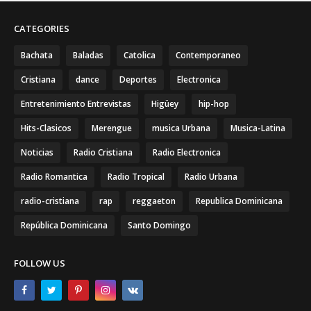
CATEGORIES
Bachata
Baladas
Catolica
Contemporaneo
Cristiana
dance
Deportes
Electronica
Entretenimiento Entrevistas
Higüey
hip-hop
Hits-Clasicos
Merengue
musica Urbana
Musica-Latina
Noticias
Radio Cristiana
Radio Electronica
Radio Romantica
Radio Tropical
Radio Urbana
radio-cristiana
rap
reggaeton
Republica Dominicana
República Dominicana
Santo Domingo
FOLLOW US