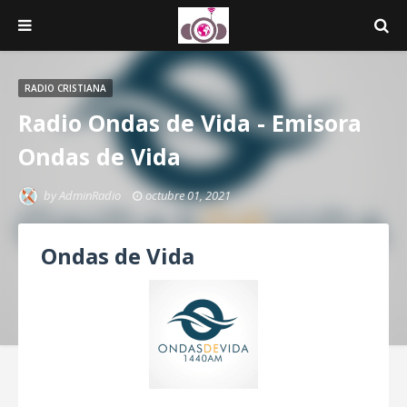
RADIO CRISTIANA
Radio Ondas de Vida - Emisora
Ondas de Vida
by
AdminRadio
octubre 01, 2021
Ondas de Vida