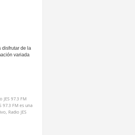
disfrutar de la
mación variada
io JES 97.3 FM
ES 97.3 FM es una
ivo, Radio JES