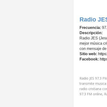
Radio JE
Frecuencia:
97
Descripción:
Radio JES (Jesus
mejor música cr
con mensaje de 
Sitio web:
https
Facebook:
http
Radio JES 97.3 FM
transmite musica 
radio cristiana co
97.3 FM online, R