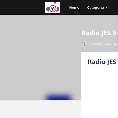
Home
Categoria
Radio JES 9
by
AdminRadio
Radio JES