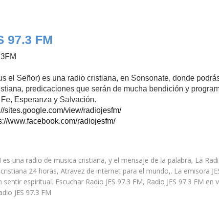
S 97.3 FM
.3FM
 el Señor) es una radio cristiana, en Sonsonate, donde podrás 
istiana, predicaciones que serán de mucha bendición y progra
Fe, Esperanza y Salvación.
://sites.google.com/view/radiojesfm/
s://www.facebook.com/radiojesfm/
 es una radio de musica cristiana, y el mensaje de la palabra, La Rad
cristiana 24 horas, Atravez de internet para el mundo,. La emisora J
n sentir espiritual. Escuchar Radio JES 97.3 FM, Radio JES 97.3 FM en v
adio JES 97.3 FM