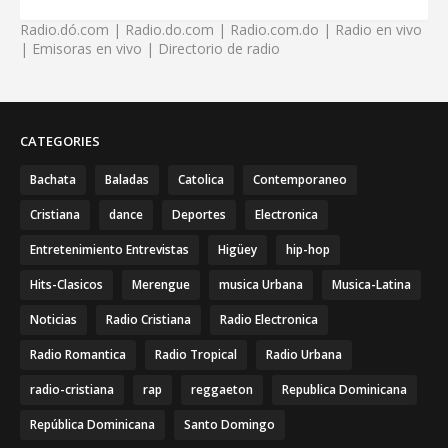
Radio.dó.com | Radio.do.com | Radio.com.do | Radio en vivo
| Emisoras en vivo | Directorio de radio
CATEGORIES
Bachata
Baladas
Catolica
Contemporaneo
Cristiana
dance
Deportes
Electronica
Entretenimiento Entrevistas
Higüey
hip-hop
Hits-Clasicos
Merengue
musica Urbana
Musica-Latina
Noticias
Radio Cristiana
Radio Electronica
Radio Romantica
Radio Tropical
Radio Urbana
radio-cristiana
rap
reggaeton
Republica Dominicana
República Dominicana
Santo Domingo