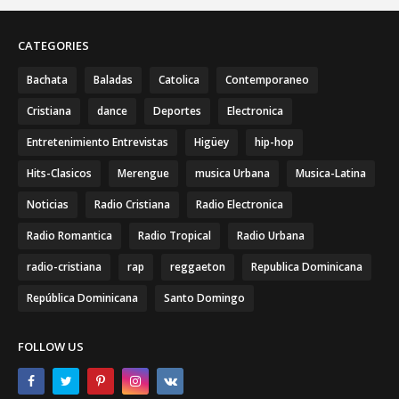
CATEGORIES
Bachata
Baladas
Catolica
Contemporaneo
Cristiana
dance
Deportes
Electronica
Entretenimiento Entrevistas
Higüey
hip-hop
Hits-Clasicos
Merengue
musica Urbana
Musica-Latina
Noticias
Radio Cristiana
Radio Electronica
Radio Romantica
Radio Tropical
Radio Urbana
radio-cristiana
rap
reggaeton
Republica Dominicana
República Dominicana
Santo Domingo
FOLLOW US