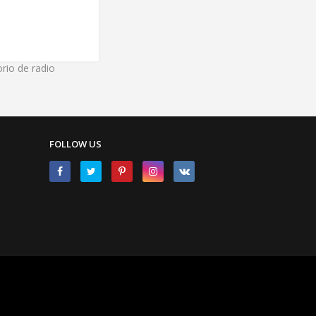
rio de radio
FOLLOW US
Home
About
Contact Us