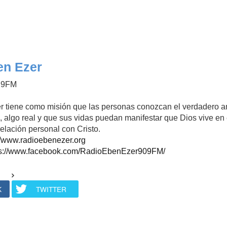
en Ezer
.9FM
 tiene como misión que las personas conozcan el verdadero am
, algo real y que sus vidas puedan manifestar que Dios vive en 
elación personal con Cristo.
//www.radioebenezer.org
ps://www.facebook.com/RadioEbenEzer909FM/
K
TWITTER