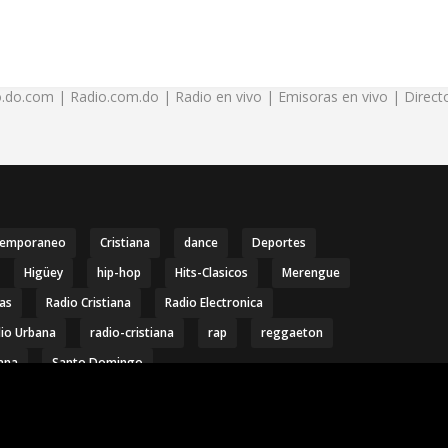
.do.com | Radio.com.do | Radio en vivo | Emisoras en vivo | Directo
temporaneo
Cristiana
dance
Deportes
Higüey
hip-hop
Hits-Clasicos
Merengue
ias
Radio Cristiana
Radio Electronica
io Urbana
radio-cristiana
rap
reggaeton
ana
Santo Domingo
 Radio.com.do | Radio en vivo | Emisoras en vivo | Directorio de radio