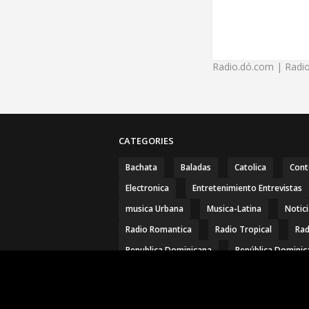
Radio.dó.com | Radio
CATEGORIES
Bachata
Baladas
Catolica
Con
Electronica
Entretenimiento Entrevistas
musica Urbana
Musica-Latina
Notic
Radio Romantica
Radio Tropical
Rad
Republica Dominicana
República Dominic
Copyright ©
2026
Radio.dó.com | Radio.do.com |