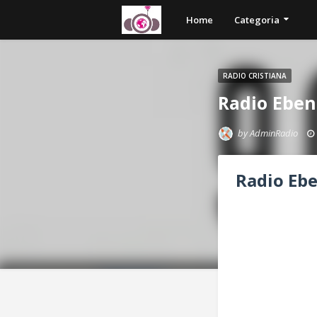
Home
Categoria
RADIO CRISTIANA
Radio Eben
by
AdminRadio
Radio Ebe