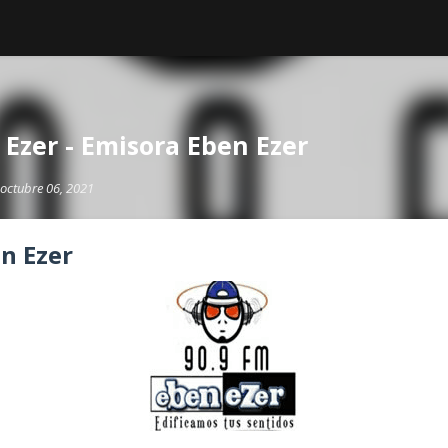
 Ezer - Emisora Eben Ezer
octubre 06, 2021
n Ezer