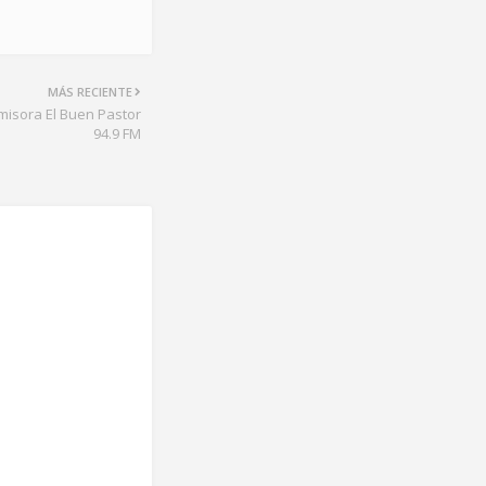
MÁS RECIENTE
Emisora El Buen Pastor
94.9 FM