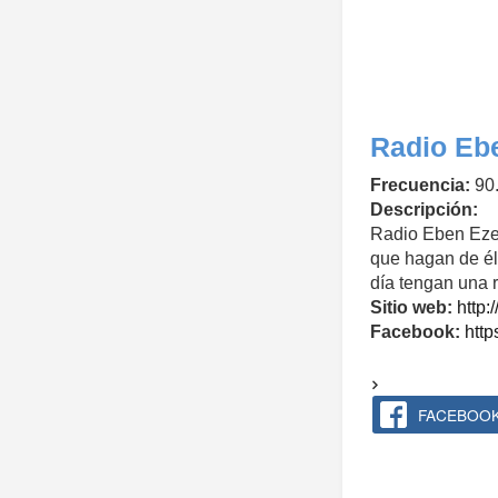
Radio Eb
Frecuencia:
90
Descripción:
Radio Eben Ezer
que hagan de él
día tengan una r
Sitio web:
http:
Facebook:
htt
FACEBOO