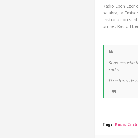
Radio Eben Ezer e
palabra, la Emiso
cristiana con sen
online, Radio Ebe
Si no escucha 
radio..
Directorio de 
Tags:
Radio Crist